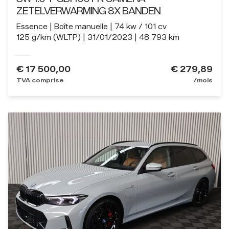
ZETELVERWARMING 8X BANDEN
Essence
Boîte manuelle
74 kw / 101 cv
125 g/km (WLTP)
31/01/2023
48 793 km
€
17 500,00
€ 279,89
TVA comprise
/mois