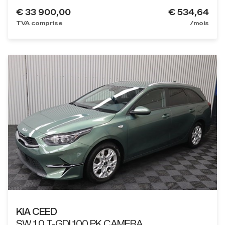
€
33 900,00
€ 534,64
TVA comprise
/mois
KIA CEED
SW 1.0 T-GDI 100 PK CAMERA